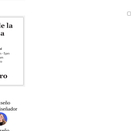
iseño
iseñador
seño