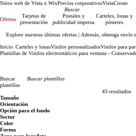
Sitios web de Vista x Wix
Precios corporativos
VistaCreate
Tarjetas de
Postales y
Carteles, lonas y
Ofertas
presentación
publicidad impresa
pósteres
Diapositiva
Explore nuestras últimas ofertas | Además, obtenga envío 
1
de
Inicio
Carteles y lonas
Vinilos personalizados
Vinilos para pa
1
...
Plantillas de Vinilos electrostáticos para ventana - Conservad
Buscar
plantillas
43 resultados
Filtros
Tamaño
Orientación
Opción para el fondo
Sector
Color
Forma