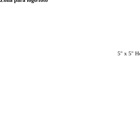
Zona para logo/foto
5" x 5" H