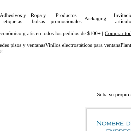
Adhesivos y
Ropa y
Productos
Invitaci
Packaging
etiquetas
bolsas
promocionales
artícul
económico gratis en todos los pedidos de $100+ |
Comprar toda
redes pisos y ventanas
Vinilos electrostáticos para ventana
Plant
or
Suba su propio 