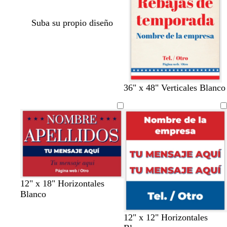
Suba su propio diseño
36" x 48" Verticales Blanco
r
a
c
b
12" x 18" Horizontales
o
z
r
l
Blanco
j
u
e
a
o
l
m
n
r
v
v
r
n
12" x 12" Horizontales
o
a
c