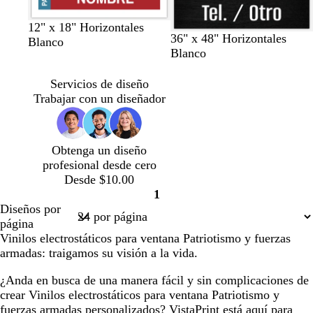
r
l
o
a
12" x 18" Horizontales
36" x 48" Horizontales
d
Blanco
Blanco
o
Servicios de diseño
Trabajar con un diseñador
Obtenga un diseño
profesional desde cero
Desde $10.00
1
Página
Diseños por
1
página
Vinilos electrostáticos para ventana Patriotismo y fuerzas
armadas: traigamos su visión a la vida.
¿Anda en busca de una manera fácil y sin complicaciones de
crear Vinilos electrostáticos para ventana Patriotismo y
fuerzas armadas personalizados? VistaPrint está aquí para