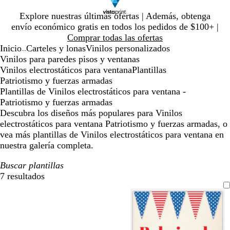
Diapositiva
Explore nuestras últimas ofertas | Además, obtenga
1
envío económico gratis en todos los pedidos de $100+ |
de
Comprar todas las ofertas
1
Inicio
Carteles y lonas
Vinilos personalizados
...
Vinilos para paredes pisos y ventanas
Vinilos electrostáticos para ventana
Plantillas
Patriotismo y fuerzas armadas
Plantillas de Vinilos electrostáticos para ventana -
Patriotismo y fuerzas armadas
Descubra los diseños más populares para Vinilos
electrostáticos para ventana Patriotismo y fuerzas armadas, o
vea más plantillas de Vinilos electrostáticos para ventana en
nuestra galería completa.
Buscar plantillas
7 resultados
Filtros