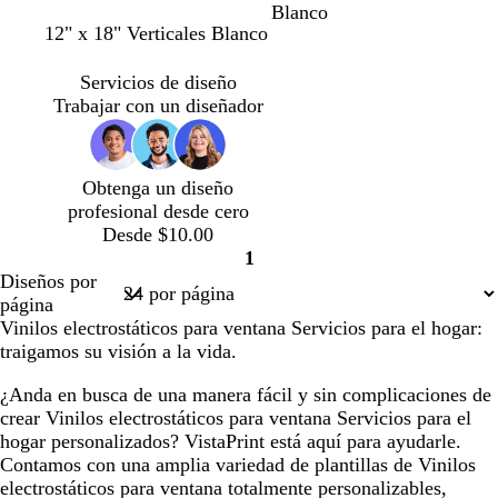
a
a
a
a
a
Blanco
n
a
n
r
12" x 18" Verticales Blanco
r
r
r
r
r
e
z
e
o
r
r
r
r
r
g
u
g
s
ó
ó
ó
ó
ó
Servicios de diseño
r
l
r
a
n
n
n
n
n
Trabajar con un diseñador
o
c
o
c
o
o
l
l
s
s
a
a
c
c
Obtenga un diseño
r
r
u
u
profesional desde cero
o
o
r
r
Desde $10.00
o
o
1
Página
Diseños por
1
página
Vinilos electrostáticos para ventana Servicios para el hogar:
traigamos su visión a la vida.
¿Anda en busca de una manera fácil y sin complicaciones de
crear Vinilos electrostáticos para ventana Servicios para el
hogar personalizados? VistaPrint está aquí para ayudarle.
Contamos con una amplia variedad de plantillas de Vinilos
electrostáticos para ventana totalmente personalizables,