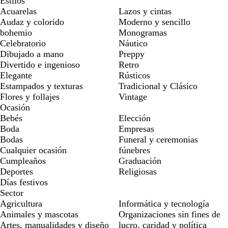
Estilos
Acuarelas
Lazos y cintas
Audaz y colorido
Moderno y sencillo
bohemio
Monogramas
Celebratorio
Náutico
Dibujado a mano
Preppy
Divertido e ingenioso
Retro
Elegante
Rústicos
Estampados y texturas
Tradicional y Clásico
Flores y follajes
Vintage
Ocasión
Bebés
Elección
Boda
Empresas
Bodas
Funeral y ceremonias
Cualquier ocasión
fúnebres
Cumpleaños
Graduación
Deportes
Religiosas
Días festivos
Sector
Agricultura
Informática y tecnología
Animales y mascotas
Organizaciones sin fines de
Artes, manualidades y diseño
lucro, caridad y política