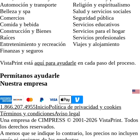
Automoción y transporte
Religión y espiritualismo
Belleza y spa
Salud y servicios sociales
Comercios
Seguridad pública
Comida y bebida
Servicios educativos
Construcción y Bienes
Servicios para el hogar
Raíces
Servicios profesionales
Entretenimiento y recreación
Viajes y alojamiento
Finanzas y seguros
VistaPrint está
aquí para ayudarle
en cada paso del proceso.
Permítanos ayudarle
Nuestra empresa
1.866.207.4955
Inicio
Política de privacidad y cookies
Términos y condiciones
Aviso legal
Una empresa de CIMPRESS
© 2001-2026 VistaPrint. Todos
los derechos reservados.
A menos que se indique lo contrario, los precios no incluyen
envío ni opciones de los productos.