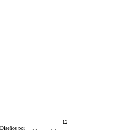
1
2
Página
Página
Diseños por