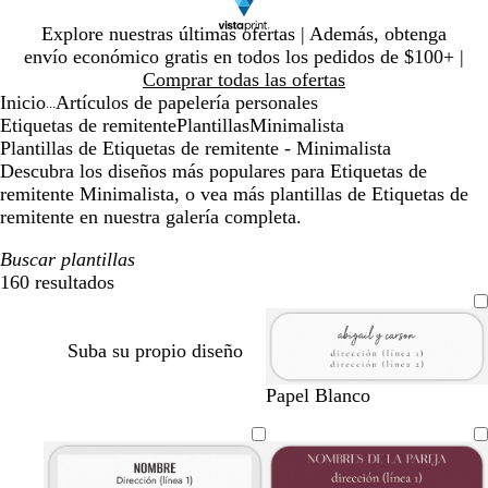
Diapositiva
Explore nuestras últimas ofertas | Además, obtenga
1
envío económico gratis en todos los pedidos de $100+ |
de
Comprar todas las ofertas
1
Inicio
Artículos de papelería personales
...
Etiquetas de remitente
Plantillas
Minimalista
Plantillas de Etiquetas de remitente - Minimalista
Descubra los diseños más populares para Etiquetas de
remitente Minimalista, o vea más plantillas de Etiquetas de
remitente en nuestra galería completa.
Buscar plantillas
160 resultados
Filtros
Suba su propio diseño
b
a
v
c
t
r
n
Papel Blanco
l
c
e
r
e
o
e
a
e
r
e
r
s
g
n
r
d
m
r
a
r
c
o
e
a
a
c
o