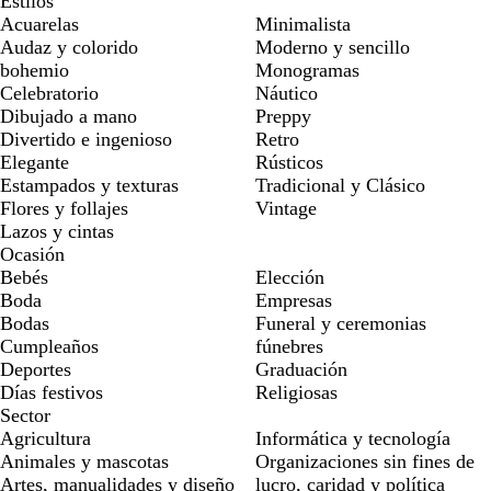
Estilos
Acuarelas
Minimalista
Audaz y colorido
Moderno y sencillo
bohemio
Monogramas
Celebratorio
Náutico
Dibujado a mano
Preppy
Divertido e ingenioso
Retro
Elegante
Rústicos
Estampados y texturas
Tradicional y Clásico
Flores y follajes
Vintage
Lazos y cintas
Ocasión
Bebés
Elección
Boda
Empresas
Bodas
Funeral y ceremonias
Cumpleaños
fúnebres
Deportes
Graduación
Días festivos
Religiosas
Sector
Agricultura
Informática y tecnología
Animales y mascotas
Organizaciones sin fines de
Artes, manualidades y diseño
lucro, caridad y política