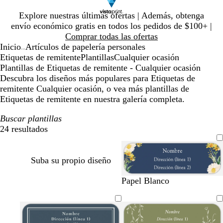
Diapositiva
Explore nuestras últimas ofertas | Además, obtenga
1
envío económico gratis en todos los pedidos de $100+ |
de
Comprar todas las ofertas
1
Inicio
Artículos de papelería personales
...
Etiquetas de remitente
Plantillas
Cualquier ocasión
Plantillas de Etiquetas de remitente - Cualquier ocasión
Descubra los diseños más populares para Etiquetas de
remitente Cualquier ocasión, o vea más plantillas de
Etiquetas de remitente en nuestra galería completa.
Buscar plantillas
24 resultados
Filtros
Suba su propio diseño
a
v
m
p
m
Papel Blanco
z
e
a
ú
a
u
r
r
r
l
l
d
r
p
v
o
e
ó
u
a