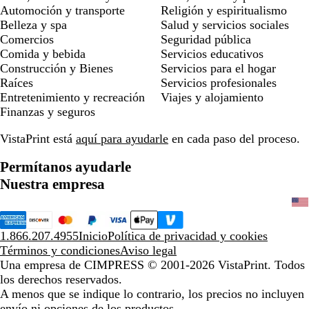
Automoción y transporte
Religión y espiritualismo
Belleza y spa
Salud y servicios sociales
Comercios
Seguridad pública
Comida y bebida
Servicios educativos
Construcción y Bienes
Servicios para el hogar
Raíces
Servicios profesionales
Entretenimiento y recreación
Viajes y alojamiento
Finanzas y seguros
VistaPrint está
aquí para ayudarle
en cada paso del proceso.
Permítanos ayudarle
Nuestra empresa
1.866.207.4955
Inicio
Política de privacidad y cookies
Términos y condiciones
Aviso legal
Una empresa de CIMPRESS
© 2001-2026 VistaPrint. Todos
los derechos reservados.
A menos que se indique lo contrario, los precios no incluyen
envío ni opciones de los productos.