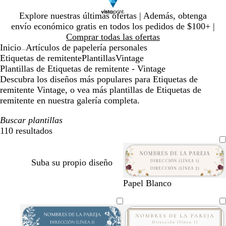
Diapositiva
Explore nuestras últimas ofertas | Además, obtenga
1
envío económico gratis en todos los pedidos de $100+ |
de
Comprar todas las ofertas
1
Inicio
Artículos de papelería personales
...
Etiquetas de remitente
Plantillas
Vintage
Plantillas de Etiquetas de remitente - Vintage
Descubra los diseños más populares para Etiquetas de
remitente Vintage, o vea más plantillas de Etiquetas de
remitente en nuestra galería completa.
Buscar plantillas
110 resultados
Filtros
Suba su propio diseño
b
v
g
g
g
n
b
p
Papel Blanco
l
e
r
r
r
e
l
ú
a
r
i
i
i
g
a
r
n
d
s
s
s
r
n
p
c
e
c
o
c
o
c
u