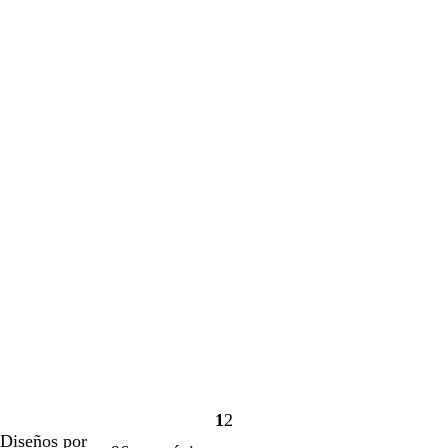
1
2
Página
Página
Diseños por