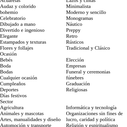
Acuarelas
Lazos y cintas
Audaz y colorido
Minimalista
bohemio
Moderno y sencillo
Celebratorio
Monogramas
Dibujado a mano
Náutico
Divertido e ingenioso
Preppy
Elegante
Retro
Estampados y texturas
Rústicos
Flores y follajes
Tradicional y Clásico
Ocasión
Bebés
Elección
Boda
Empresas
Bodas
Funeral y ceremonias
Cualquier ocasión
fúnebres
Cumpleaños
Graduación
Deportes
Religiosas
Días festivos
Sector
Agricultura
Informática y tecnología
Animales y mascotas
Organizaciones sin fines de
Artes, manualidades y diseño
lucro, caridad y política
Automoción y transporte
Religión y espiritualismo