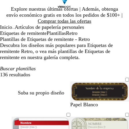
Diapositiva
Explore nuestras últimas ofertas | Además, obtenga
1
envío económico gratis en todos los pedidos de $100+ |
de
Comprar todas las ofertas
1
Inicio
Artículos de papelería personales
...
Etiquetas de remitente
Plantillas
Retro
Plantillas de Etiquetas de remitente - Retro
Descubra los diseños más populares para Etiquetas de
remitente Retro, o vea más plantillas de Etiquetas de
remitente en nuestra galería completa.
Buscar plantillas
136 resultados
Filtros
Suba su propio diseño
n
g
n
n
Papel Blanco
e
r
e
e
g
i
g
g
r
s
r
r
o
o
o
o