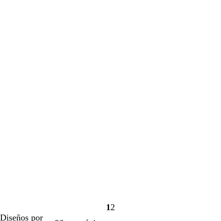
1
2
Página
Página
Diseños por