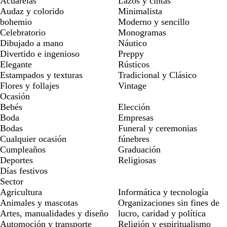
Acuarelas
Lazos y cintas
Audaz y colorido
Minimalista
bohemio
Moderno y sencillo
Celebratorio
Monogramas
Dibujado a mano
Náutico
Divertido e ingenioso
Preppy
Elegante
Rústicos
Estampados y texturas
Tradicional y Clásico
Flores y follajes
Vintage
Ocasión
Bebés
Elección
Boda
Empresas
Bodas
Funeral y ceremonias
Cualquier ocasión
fúnebres
Cumpleaños
Graduación
Deportes
Religiosas
Días festivos
Sector
Agricultura
Informática y tecnología
Animales y mascotas
Organizaciones sin fines de
Artes, manualidades y diseño
lucro, caridad y política
Automoción y transporte
Religión y espiritualismo