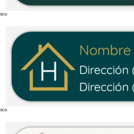
nco
nco