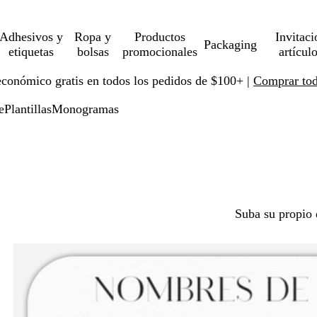
Adhesivos y
Ropa y
Productos
Invitaci
Packaging
etiquetas
bolsas
promocionales
artícul
económico gratis en todos los pedidos de $100+ |
Comprar toda
e
Plantillas
Monogramas
Suba su propio 