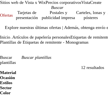
Sitios web de Vista x Wix
Precios corporativos
VistaCreate
Tarjetas de
Postales y
Carteles, lonas y
Ofertas
presentación
publicidad impresa
pósteres
Diapositiva
Explore nuestras últimas ofertas | Además, obtenga envío 
1
de
Inicio
Artículos de papelería personales
Etiquetas de remitent
1
...
Plantillas de Etiquetas de remitente - Monogramas
Buscar
plantillas
12 resultados
Filtros
Material
Ocasión
Estilos
Sector
Color