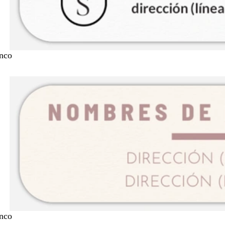
nco
nco