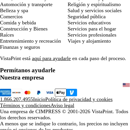
Automoción y transporte
Religión y espiritualismo
Belleza y spa
Salud y servicios sociales
Comercios
Seguridad pública
Comida y bebida
Servicios educativos
Construcción y Bienes
Servicios para el hogar
Raíces
Servicios profesionales
Entretenimiento y recreación
Viajes y alojamiento
Finanzas y seguros
VistaPrint está
aquí para ayudarle
en cada paso del proceso.
Permítanos ayudarle
Nuestra empresa
1.866.207.4955
Inicio
Política de privacidad y cookies
Términos y condiciones
Aviso legal
Una empresa de CIMPRESS
© 2001-2026 VistaPrint. Todos
los derechos reservados.
A menos que se indique lo contrario, los precios no incluyen
envío ni opciones de los productos.