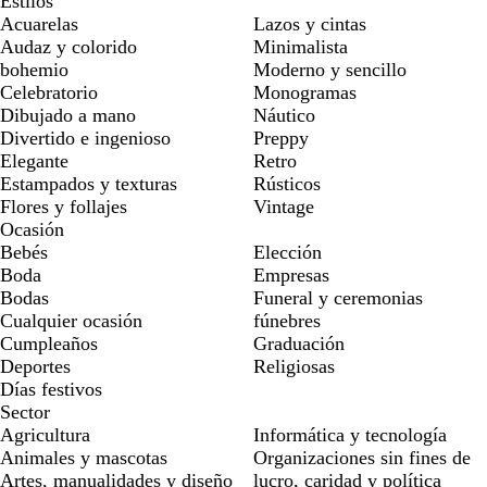
Estilos
Acuarelas
Lazos y cintas
Audaz y colorido
Minimalista
bohemio
Moderno y sencillo
Celebratorio
Monogramas
Dibujado a mano
Náutico
Divertido e ingenioso
Preppy
Elegante
Retro
Estampados y texturas
Rústicos
Flores y follajes
Vintage
Ocasión
Bebés
Elección
Boda
Empresas
Bodas
Funeral y ceremonias
Cualquier ocasión
fúnebres
Cumpleaños
Graduación
Deportes
Religiosas
Días festivos
Sector
Agricultura
Informática y tecnología
Animales y mascotas
Organizaciones sin fines de
Artes, manualidades y diseño
lucro, caridad y política