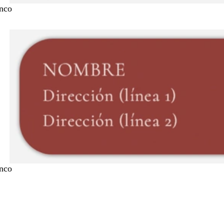
nco
nco