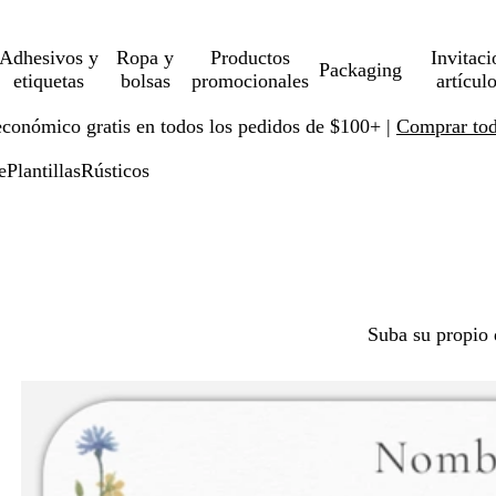
Adhesivos y
Ropa y
Productos
Invitaci
Packaging
etiquetas
bolsas
promocionales
artícul
económico gratis en todos los pedidos de $100+ |
Comprar toda
e
Plantillas
Rústicos
Suba su propio 