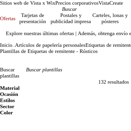
Sitios web de Vista x Wix
Precios corporativos
VistaCreate
Tarjetas de
Postales y
Carteles, lonas y
Ofertas
presentación
publicidad impresa
pósteres
Diapositiva
Explore nuestras últimas ofertas | Además, obtenga envío 
1
de
Inicio
Artículos de papelería personales
Etiquetas de remitent
1
...
Plantillas de Etiquetas de remitente - Rústicos
Buscar
plantillas
132 resultados
Filtros
Material
Ocasión
Estilos
Sector
Color