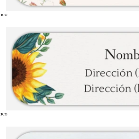
nco
nco