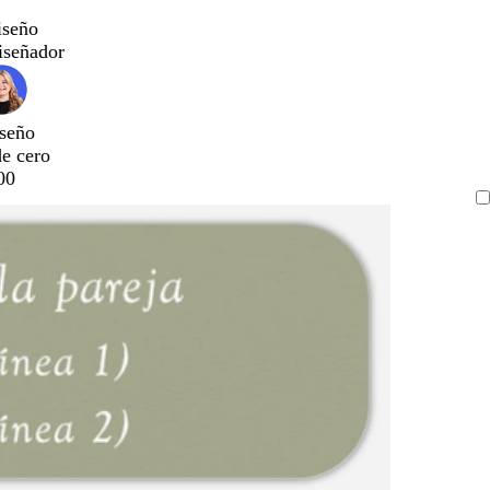
iseño
iseñador
seño
de cero
00