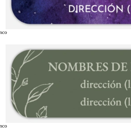
nco
nco