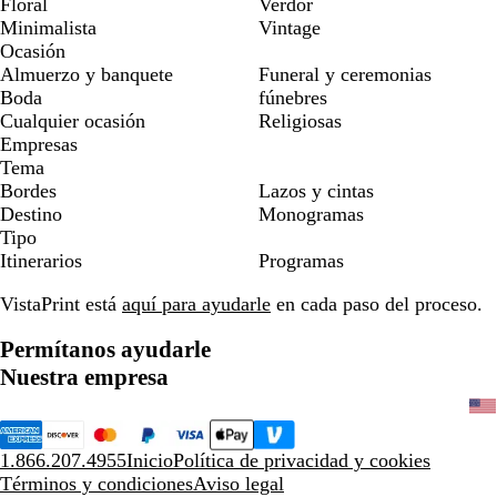
Floral
Verdor
Minimalista
Vintage
Ocasión
Almuerzo y banquete
Funeral y ceremonias
Boda
fúnebres
Cualquier ocasión
Religiosas
Empresas
Tema
Bordes
Lazos y cintas
Destino
Monogramas
Tipo
Itinerarios
Programas
VistaPrint está
aquí para ayudarle
en cada paso del proceso.
Permítanos ayudarle
Nuestra empresa
1.866.207.4955
Inicio
Política de privacidad y cookies
Términos y condiciones
Aviso legal