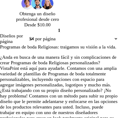
o
n
s
a
l
o
o
o
o
o
o
o
c
z
a
Obtenga un diseño
s
u
u
r
profesional desde cero
c
r
l
o
Desde $10.00
u
o
a
1
r
d
Página
Diseños por
o
o
1
página
Programas de boda Religiosas: traigamos su visión a la vida.
¿Anda en busca de una manera fácil y sin complicaciones de
crear Programas de boda Religiosas personalizados?
VistaPrint está aquí para ayudarle. Contamos con una amplia
variedad de plantillas de Programas de boda totalmente
personalizables, incluyendo opciones con espacio para
agregar imágenes personalizadas, logotipos y mucho más.
¿Está trabajando con su propio diseño personalizado? ¡No
hay problema! Contamos con un método para subir su propio
diseño que le permite adelantarse y enfocarse en las opciones
de los productos relevantes para usted. Incluso, puede
trabajar en equipo con uno de nuestros diseñadores