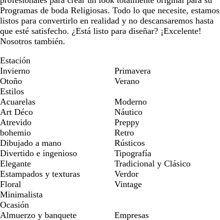
profesionales para crear un look totalmente original para su
Programas de boda Religiosas. Todo lo que necesite, estamos
listos para convertirlo en realidad y no descansaremos hasta
que esté satisfecho. ¿Está listo para diseñar? ¡Excelente!
Nosotros también.
Estación
Invierno
Primavera
Otoño
Verano
Estilos
Acuarelas
Moderno
Art Déco
Náutico
Atrevido
Preppy
bohemio
Retro
Dibujado a mano
Rústicos
Divertido e ingenioso
Tipografía
Elegante
Tradicional y Clásico
Estampados y texturas
Verdor
Floral
Vintage
Minimalista
Ocasión
Almuerzo y banquete
Empresas