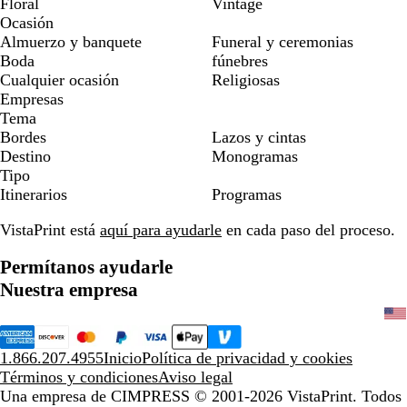
Floral
Vintage
Ocasión
Almuerzo y banquete
Funeral y ceremonias
Boda
fúnebres
Cualquier ocasión
Religiosas
Empresas
Tema
Bordes
Lazos y cintas
Destino
Monogramas
Tipo
Itinerarios
Programas
VistaPrint está
aquí para ayudarle
en cada paso del proceso.
Permítanos ayudarle
Nuestra empresa
1.866.207.4955
Inicio
Política de privacidad y cookies
Términos y condiciones
Aviso legal
Una empresa de CIMPRESS
© 2001-2026 VistaPrint. Todos