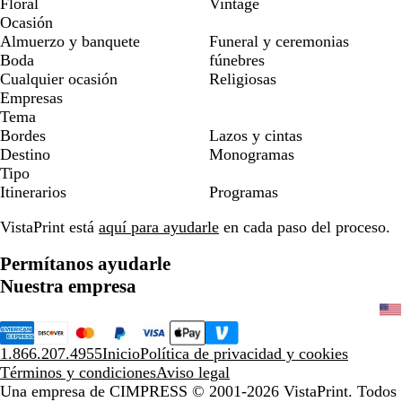
Floral
Vintage
Ocasión
Almuerzo y banquete
Funeral y ceremonias
Boda
fúnebres
Cualquier ocasión
Religiosas
Empresas
Tema
Bordes
Lazos y cintas
Destino
Monogramas
Tipo
Itinerarios
Programas
VistaPrint está
aquí para ayudarle
en cada paso del proceso.
Permítanos ayudarle
Nuestra empresa
1.866.207.4955
Inicio
Política de privacidad y cookies
Términos y condiciones
Aviso legal
Una empresa de CIMPRESS
© 2001-2026 VistaPrint. Todos