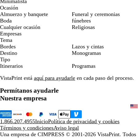
Minimalista
Ocasión
Almuerzo y banquete
Funeral y ceremonias
Boda
fúnebres
Cualquier ocasión
Religiosas
Empresas
Tema
Bordes
Lazos y cintas
Destino
Monogramas
Tipo
Itinerarios
Programas
VistaPrint está
aquí para ayudarle
en cada paso del proceso.
Permítanos ayudarle
Nuestra empresa
1.866.207.4955
Inicio
Política de privacidad y cookies
Términos y condiciones
Aviso legal
Una empresa de CIMPRESS
© 2001-2026 VistaPrint. Todos