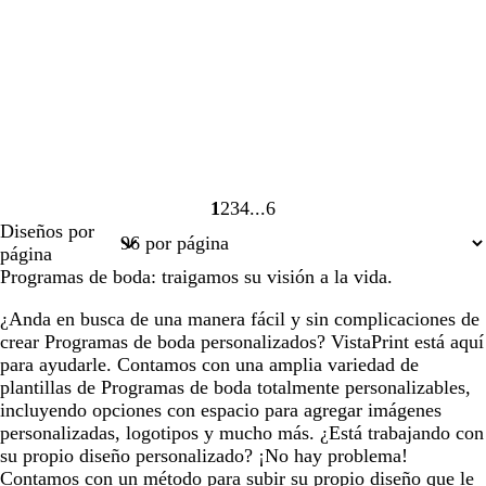
1
2
3
4
6
Página
Página
Página
Página
Página
Diseños por
1
2
3
4
6
página
Programas de boda: traigamos su visión a la vida.
¿Anda en busca de una manera fácil y sin complicaciones de
crear Programas de boda personalizados? VistaPrint está aquí
para ayudarle. Contamos con una amplia variedad de
plantillas de Programas de boda totalmente personalizables,
incluyendo opciones con espacio para agregar imágenes
personalizadas, logotipos y mucho más. ¿Está trabajando con
su propio diseño personalizado? ¡No hay problema!
Contamos con un método para subir su propio diseño que le