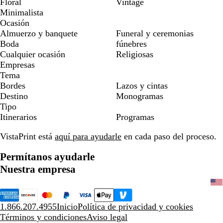
Floral
Vintage
Minimalista
Ocasión
Almuerzo y banquete
Funeral y ceremonias
Boda
fúnebres
Cualquier ocasión
Religiosas
Empresas
Tema
Bordes
Lazos y cintas
Destino
Monogramas
Tipo
Itinerarios
Programas
VistaPrint está
aquí para ayudarle
en cada paso del proceso.
Permítanos ayudarle
Nuestra empresa
1.866.207.4955
Inicio
Política de privacidad y cookies
Términos y condiciones
Aviso legal