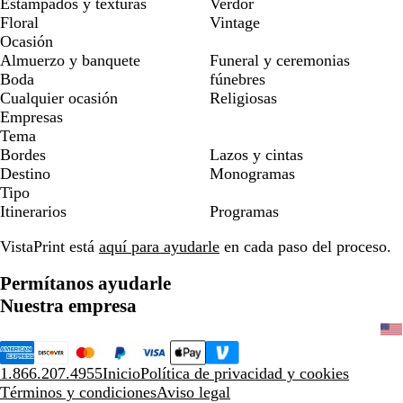
Estampados y texturas
Verdor
Floral
Vintage
Ocasión
Almuerzo y banquete
Funeral y ceremonias
Boda
fúnebres
Cualquier ocasión
Religiosas
Empresas
Tema
Bordes
Lazos y cintas
Destino
Monogramas
Tipo
Itinerarios
Programas
VistaPrint está
aquí para ayudarle
en cada paso del proceso.
Permítanos ayudarle
Nuestra empresa
1.866.207.4955
Inicio
Política de privacidad y cookies
Términos y condiciones
Aviso legal