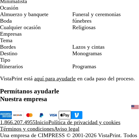
Minimalista
Ocasión
Almuerzo y banquete
Funeral y ceremonias
Boda
fúnebres
Cualquier ocasión
Religiosas
Empresas
Tema
Bordes
Lazos y cintas
Destino
Monogramas
Tipo
Itinerarios
Programas
VistaPrint está
aquí para ayudarle
en cada paso del proceso.
Permítanos ayudarle
Nuestra empresa
1.866.207.4955
Inicio
Política de privacidad y cookies
Términos y condiciones
Aviso legal
Una empresa de CIMPRESS
© 2001-2026 VistaPrint. Todos