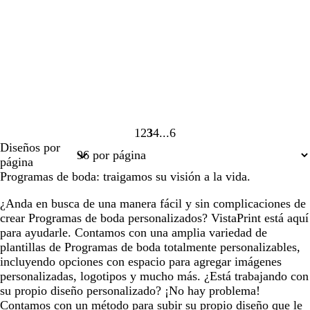
1
2
3
4
6
Página
Página
Página
Página
Página
Diseños por
1
2
3
4
6
página
Programas de boda: traigamos su visión a la vida.
¿Anda en busca de una manera fácil y sin complicaciones de
crear Programas de boda personalizados? VistaPrint está aquí
para ayudarle. Contamos con una amplia variedad de
plantillas de Programas de boda totalmente personalizables,
incluyendo opciones con espacio para agregar imágenes
personalizadas, logotipos y mucho más. ¿Está trabajando con
su propio diseño personalizado? ¡No hay problema!
Contamos con un método para subir su propio diseño que le