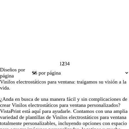
1
2
3
4
Página
Página
Página
Página
Diseños por
1
2
3
4
página
Vinilos electrostáticos para ventana: traigamos su visión a la
vida.
¿Anda en busca de una manera fácil y sin complicaciones de
crear Vinilos electrostáticos para ventana personalizados?
VistaPrint está aquí para ayudarle. Contamos con una amplia
variedad de plantillas de Vinilos electrostáticos para ventana
totalmente personalizables, incluyendo opciones con espacio