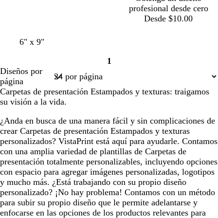
profesional desde cero
o
o
Desde $10.00
b
a
v
b
g
6" x 9"
l
z
e
l
r
1
a
u
r
a
i
Página
Diseños por
n
l
d
n
s
1
página
c
o
e
c
c
Carpetas de presentación Estampados y texturas: traigamos
o
s
b
o
l
su visión a la vida.
c
o
a
u
s
r
¿Anda en busca de una manera fácil y sin complicaciones de
r
q
o
crear Carpetas de presentación Estampados y texturas
o
u
personalizados? VistaPrint está aquí para ayudarle. Contamos
e
con una amplia variedad de plantillas de Carpetas de
presentación totalmente personalizables, incluyendo opciones
con espacio para agregar imágenes personalizadas, logotipos
y mucho más. ¿Está trabajando con su propio diseño
personalizado? ¡No hay problema! Contamos con un método
para subir su propio diseño que le permite adelantarse y
enfocarse en las opciones de los productos relevantes para