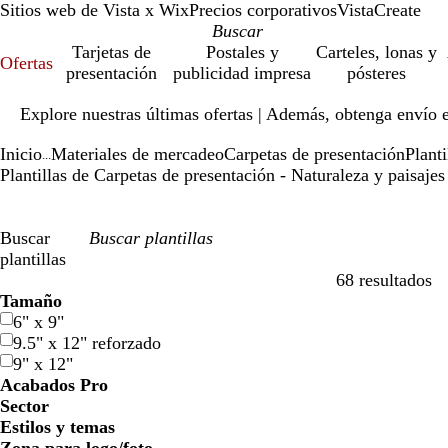
Sitios web de Vista x Wix
Precios corporativos
VistaCreate
Tarjetas de
Postales y
Carteles, lonas y
Ofertas
presentación
publicidad impresa
pósteres
Diapositiva
Explore nuestras últimas ofertas | Además, obtenga envío 
1
de
Inicio
Materiales de mercadeo
Carpetas de presentación
Planti
1
...
Plantillas de Carpetas de presentación - Naturaleza y paisajes
Buscar
plantillas
68 resultados
Filtros
Tamaño
6" x 9"
9.5" x 12" reforzado
9" x 12"
Acabados Pro
Sector
Estilos y temas