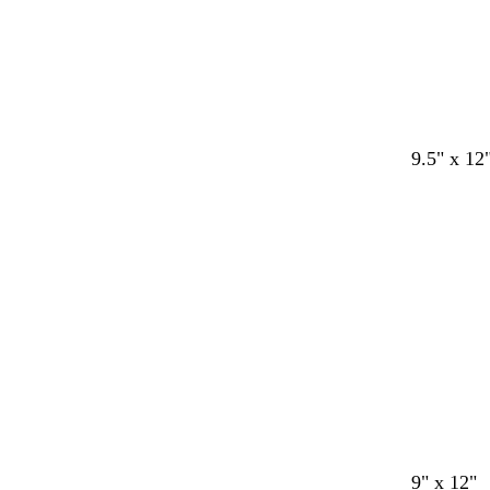
9.5" x 12
Cargando
t
t
t
b
9" x 12"