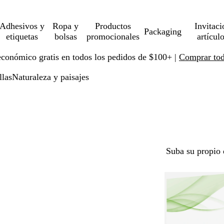
Adhesivos y
Ropa y
Productos
Invitaci
Packaging
etiquetas
bolsas
promocionales
artícul
económico gratis en todos los pedidos de $100+ |
Comprar toda
llas
Naturaleza y paisajes
Suba su propio 