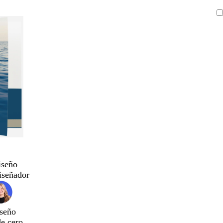
iseño
iseñador
seño
de cero