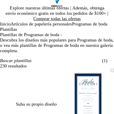
Diapositiva
Explore nuestras últimas ofertas | Además, obtenga
1
envío económico gratis en todos los pedidos de $100+ |
de
Comprar todas las ofertas
1
Inicio
Artículos de papelería personales
Programas de boda
Plantillas
Plantillas de Programas de boda -
Descubra los diseños más populares para Programas de boda,
o vea más plantillas de Programas de boda en nuestra galería
completa.
Buscar plantillas
(1)
230 resultados
Filtros
Suba su propio diseño