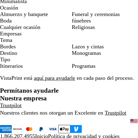
Minimalista
Ocasión
Almuerzo y banquete
Funeral y ceremonias
Boda
fúnebres
Cualquier ocasión
Religiosas
Empresas
Tema
Bordes
Lazos y cintas
Destino
Monogramas
Tipo
Itinerarios
Programas
VistaPrint está
aquí para ayudarle
en cada paso del proceso.
Permítanos ayudarle
Nuestra empresa
Trustpilot
Nuestros clientes nos otorgan un Excelente en
Trustpilot
1.866.207.4955
Inicio
Política de privacidad y cookies