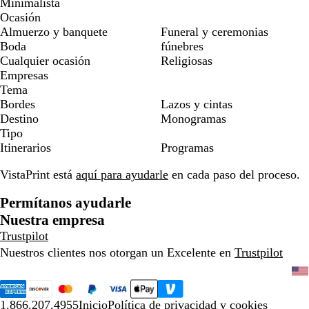
Minimalista
Ocasión
Almuerzo y banquete
Funeral y ceremonias
Boda
fúnebres
Cualquier ocasión
Religiosas
Empresas
Tema
Bordes
Lazos y cintas
Destino
Monogramas
Tipo
Itinerarios
Programas
VistaPrint está
aquí para ayudarle
en cada paso del proceso.
Permítanos ayudarle
Nuestra empresa
Trustpilot
Nuestros clientes nos otorgan un Excelente en
Trustpilot
1.866.207.4955
Inicio
Política de privacidad y cookies