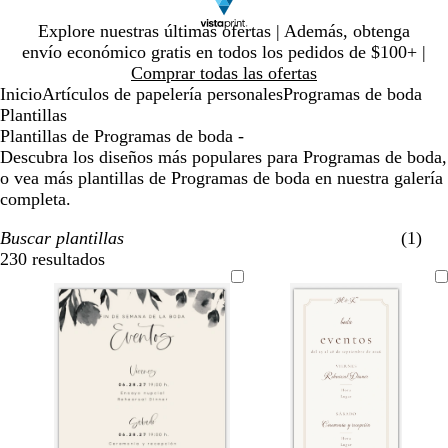
Diapositiva
Explore nuestras últimas ofertas | Además, obtenga
1
envío económico gratis en todos los pedidos de $100+ |
de
Comprar todas las ofertas
1
Inicio
Artículos de papelería personales
Programas de boda
Plantillas
Plantillas de Programas de boda -
Descubra los diseños más populares para Programas de boda,
o vea más plantillas de Programas de boda en nuestra galería
completa.
Buscar plantillas
(1)
230 resultados
Filtros