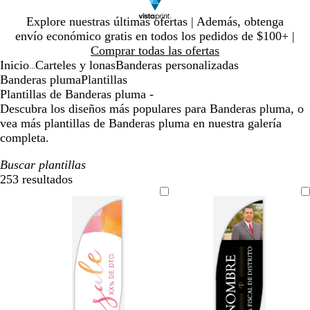
Diapositiva
Explore nuestras últimas ofertas | Además, obtenga
1
envío económico gratis en todos los pedidos de $100+ |
de
Comprar todas las ofertas
1
Inicio
Carteles y lonas
Banderas personalizadas
...
Banderas pluma
Plantillas
Plantillas de Banderas pluma -
Descubra los diseños más populares para Banderas pluma, o
vea más plantillas de Banderas pluma en nuestra galería
completa.
Buscar plantillas
253 resultados
Filtros