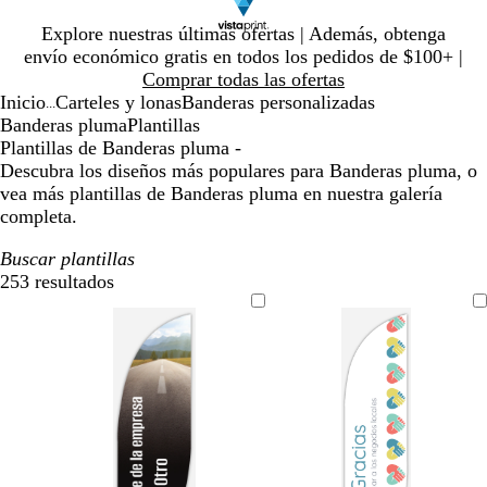
Diapositiva
Explore nuestras últimas ofertas | Además, obtenga
1
envío económico gratis en todos los pedidos de $100+ |
de
Comprar todas las ofertas
1
Inicio
Carteles y lonas
Banderas personalizadas
...
Banderas pluma
Plantillas
Plantillas de Banderas pluma -
Descubra los diseños más populares para Banderas pluma, o
vea más plantillas de Banderas pluma en nuestra galería
completa.
Buscar plantillas
253 resultados
Filtros