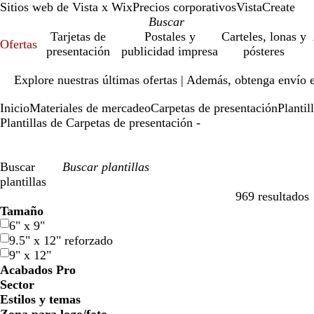
Sitios web de Vista x Wix
Precios corporativos
VistaCreate
Tarjetas de
Postales y
Carteles, lonas y
Ofertas
presentación
publicidad impresa
pósteres
Diapositiva
Explore nuestras últimas ofertas | Además, obtenga envío 
1
de
Inicio
Materiales de mercadeo
Carpetas de presentación
Plantil
1
Plantillas de Carpetas de presentación -
Buscar
plantillas
969 resultados
Filtros
Tamaño
6" x 9"
9.5" x 12" reforzado
9" x 12"
Acabados Pro
Sector
Estilos y temas