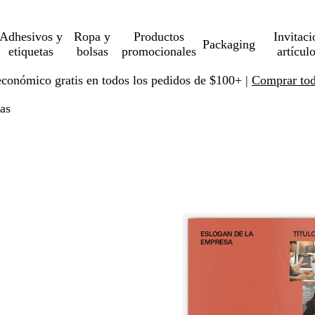
Adhesivos y
Ropa y
Productos
Invitaci
Packaging
etiquetas
bolsas
promocionales
artícul
económico gratis en todos los pedidos de $100+ |
Comprar toda
las