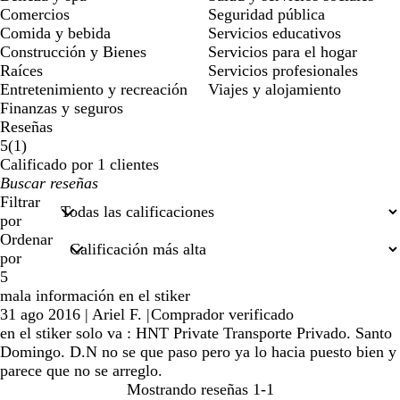
Comercios
Seguridad pública
Comida y bebida
Servicios educativos
Construcción y Bienes
Servicios para el hogar
Raíces
Servicios profesionales
Entretenimiento y recreación
Viajes y alojamiento
Finanzas y seguros
Reseñas
1
5
(
1
)
reseñas
Calificado por 1 clientes
Mis
datos
Filtrar
de
por
búsqueda
Ordenar
por
5
mala información en el stiker
31 ago 2016
|
Ariel F.
|
Comprador verificado
en el stiker solo va : HNT Private Transporte Privado. Santo
Domingo. D.N no se que paso pero ya lo hacia puesto bien y
parece que no se arreglo.
Mostrando reseñas
1-1