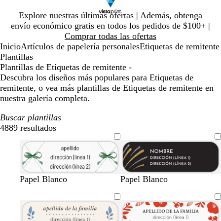
Diapositiva
Explore nuestras últimas ofertas | Además, obtenga
1
envío económico gratis en todos los pedidos de $100+ |
de
Comprar todas las ofertas
1
Inicio
Artículos de papelería personales
Etiquetas de remitente
Plantillas
Plantillas de Etiquetas de remitente -
Descubra los diseños más populares para Etiquetas de
remitente, o vea más plantillas de Etiquetas de remitente en
nuestra galería completa.
Buscar plantillas
4889 resultados
Filtros
v
m
m
a
r
Papel Blanco
Papel Blanco
e
a
a
c
o
r
l
r
e
s
d
v
r
r
a
e
a
ó
o
c