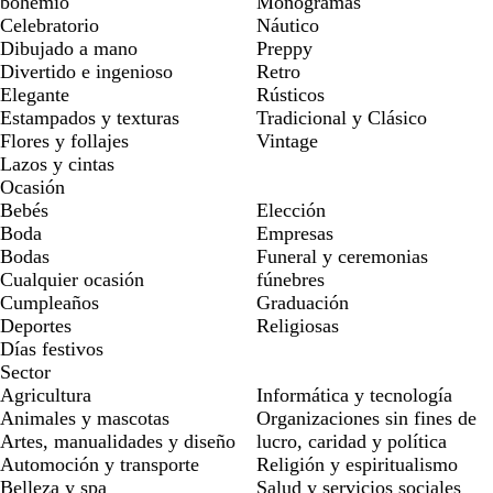
bohemio
Monogramas
Celebratorio
Náutico
Dibujado a mano
Preppy
Divertido e ingenioso
Retro
Elegante
Rústicos
Estampados y texturas
Tradicional y Clásico
Flores y follajes
Vintage
Lazos y cintas
Ocasión
Bebés
Elección
Boda
Empresas
Bodas
Funeral y ceremonias
Cualquier ocasión
fúnebres
Cumpleaños
Graduación
Deportes
Religiosas
Días festivos
Sector
Agricultura
Informática y tecnología
Animales y mascotas
Organizaciones sin fines de
Artes, manualidades y diseño
lucro, caridad y política
Automoción y transporte
Religión y espiritualismo
Belleza y spa
Salud y servicios sociales