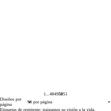
1
48
49
50
51
Página
Página
Página
Página
Página
Diseños por
1
48
49
50
51
página
Etiquetas de remitente: traigamos su visión a la vida.