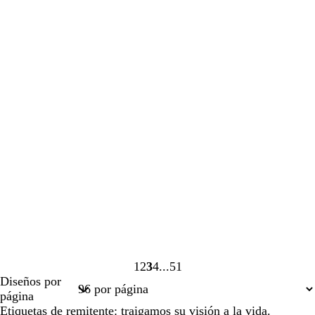
1
2
3
4
51
Página
Página
Página
Página
Página
Diseños por
1
2
3
4
51
página
Etiquetas de remitente: traigamos su visión a la vida.