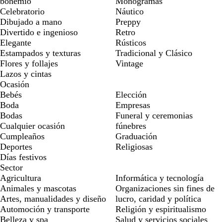
bohemio
Monogramas
Celebratorio
Náutico
Dibujado a mano
Preppy
Divertido e ingenioso
Retro
Elegante
Rústicos
Estampados y texturas
Tradicional y Clásico
Flores y follajes
Vintage
Lazos y cintas
Ocasión
Bebés
Elección
Boda
Empresas
Bodas
Funeral y ceremonias
Cualquier ocasión
fúnebres
Cumpleaños
Graduación
Deportes
Religiosas
Días festivos
Sector
Agricultura
Informática y tecnología
Animales y mascotas
Organizaciones sin fines de
Artes, manualidades y diseño
lucro, caridad y política
Automoción y transporte
Religión y espiritualismo
Belleza y spa
Salud y servicios sociales