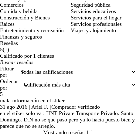
Comercios
Seguridad pública
Comida y bebida
Servicios educativos
Construcción y Bienes
Servicios para el hogar
Raíces
Servicios profesionales
Entretenimiento y recreación
Viajes y alojamiento
Finanzas y seguros
Reseñas
1
5
(
1
)
reseñas
Calificado por 1 clientes
Mis
datos
Filtrar
de
por
búsqueda
Ordenar
por
5
mala información en el stiker
31 ago 2016
|
Ariel F.
|
Comprador verificado
en el stiker solo va : HNT Private Transporte Privado. Santo
Domingo. D.N no se que paso pero ya lo hacia puesto bien y
parece que no se arreglo.
Mostrando reseñas
1-1